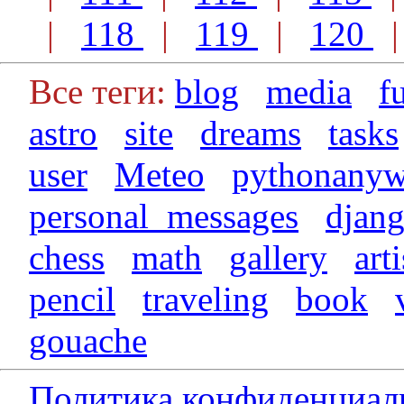
|
118
|
119
|
120
Все теги:
blog
media
f
astro
site
dreams
tasks
user
Meteo
pythonanyw
personal_messages
djan
chess
math
gallery
arti
pencil
traveling
book
gouache
Политика конфиденциал