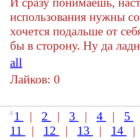
И сразу понимаешь, наст
использования нужны со
хочется подальше от себ
бы в сторону. Ну да лад
all
Лайков: 0
<
1
|
2
|
3
|
4
|
5
11
|
12
|
13
|
14