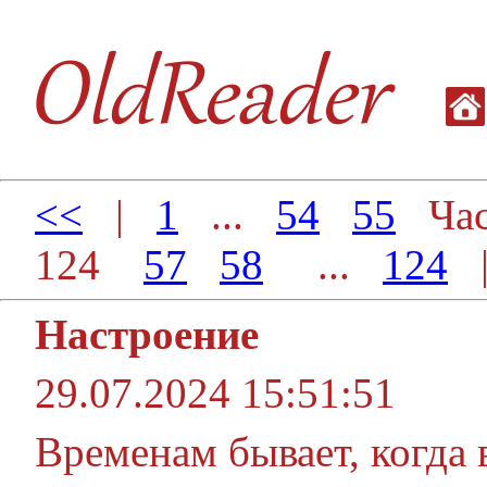
<<
|
1
...
54
55
Час
124
57
58
...
124
Настроение
29.07.2024 15:51:51
Временам бывает, когда 