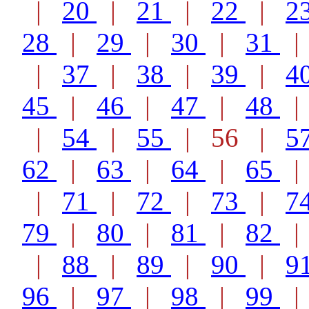
|
20
|
21
|
22
|
2
28
|
29
|
30
|
31
|
37
|
38
|
39
|
4
45
|
46
|
47
|
48
|
54
|
55
| 56 |
5
62
|
63
|
64
|
65
|
71
|
72
|
73
|
7
79
|
80
|
81
|
82
|
88
|
89
|
90
|
9
96
|
97
|
98
|
99