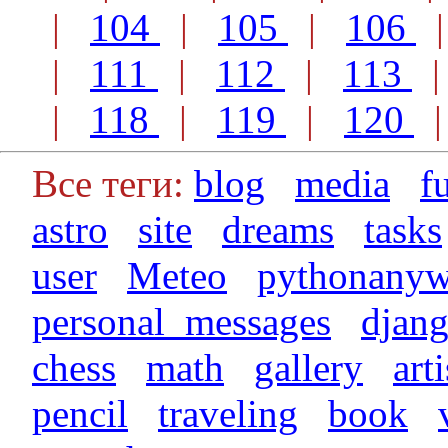
|
104
|
105
|
106
|
111
|
112
|
113
|
118
|
119
|
120
Все теги:
blog
media
f
astro
site
dreams
tasks
user
Meteo
pythonanyw
personal_messages
djan
chess
math
gallery
arti
pencil
traveling
book