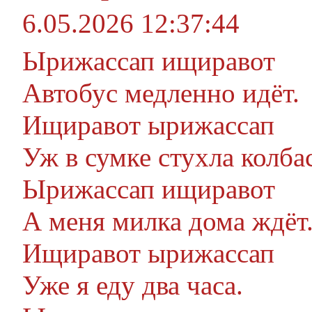
6.05.2026 12:37:44
Ырижассап ищиравот
Автобус медленно идёт.
Ищиравот ырижассап
Уж в сумке стухла колбас
Ырижассап ищиравот
А меня милка дома ждёт
Ищиравот ырижассап
Уже я еду два часа.