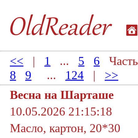
<<
|
1
...
5
6
Часть
8
9
...
124
|
>>
Весна на Шарташе
10.05.2026 21:15:18
Масло, картон, 20*30