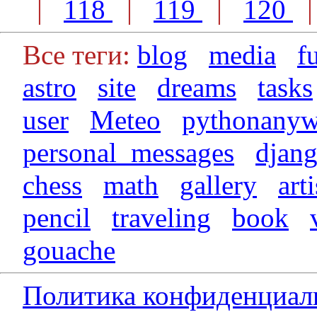
|
118
|
119
|
120
Все теги:
blog
media
f
astro
site
dreams
tasks
user
Meteo
pythonanyw
personal_messages
djan
chess
math
gallery
arti
pencil
traveling
book
gouache
Политика конфиденциал