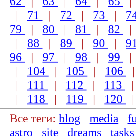
62
|
63
|
64
|
65
|
71
|
72
|
73
|
7
79
|
80
|
81
|
82
|
88
|
89
|
90
|
9
96
|
97
|
98
|
99
|
104
|
105
|
106
|
111
|
112
|
113
|
118
|
119
|
120
Все теги:
blog
media
f
astro
site
dreams
tasks