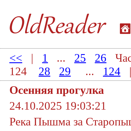
<<
|
1
...
25
26
Час
124
28
29
...
124
Осенняя прогулка
24.10.2025 19:03:21
Река Пышма за Старопы