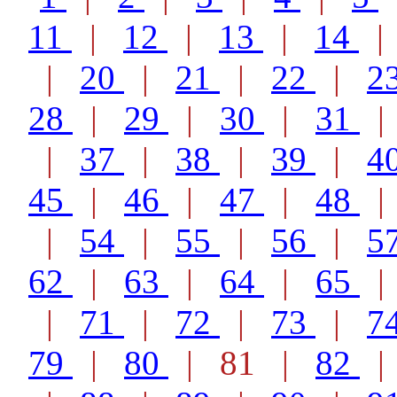
11
|
12
|
13
|
14
|
20
|
21
|
22
|
2
28
|
29
|
30
|
31
|
37
|
38
|
39
|
4
45
|
46
|
47
|
48
|
54
|
55
|
56
|
5
62
|
63
|
64
|
65
|
71
|
72
|
73
|
7
79
|
80
| 81 |
82