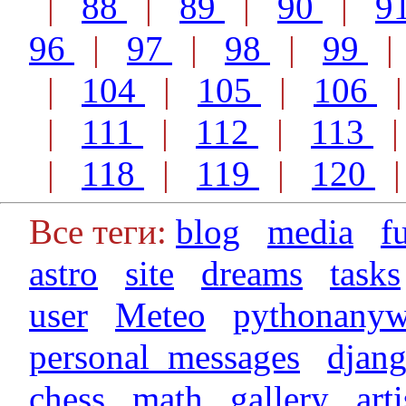
|
88
|
89
|
90
|
9
96
|
97
|
98
|
99
|
104
|
105
|
106
|
111
|
112
|
113
|
118
|
119
|
120
Все теги:
blog
media
f
astro
site
dreams
tasks
user
Meteo
pythonanyw
personal_messages
djan
chess
math
gallery
arti