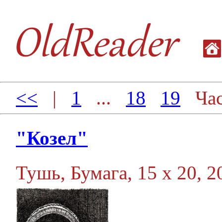
<<
|
1
...
18
19
Час
"Козел"
Тушь, Бумага, 15 х 20, 20