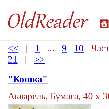
<<
|
1
...
9
10
Част
21
|
>>
"Кошка"
Акварель, Бумага, 40 х 30