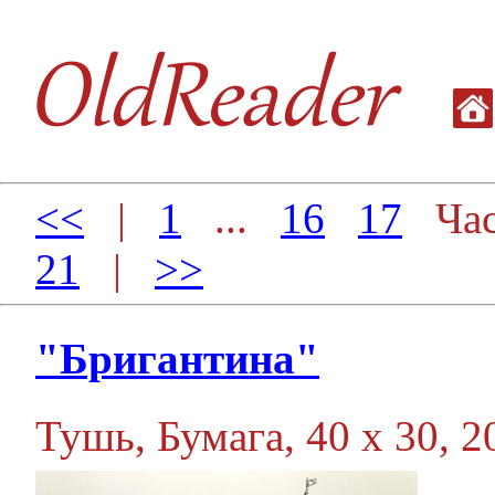
<<
|
1
...
16
17
Час
21
|
>>
"Бригантина"
Тушь, Бумага, 40 х 30, 20